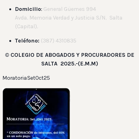
Domicilio
:
General Güemes 994
Avda. Memoria Verdad y Justicia S/N. Salta
(Capital).
Teléfono:
(387) 4310835
©
COLEGIO DE ABOGADOS Y PROCURADORES DE
SALTA 2025.-(E.M.M)
MoratoriaSetOct25