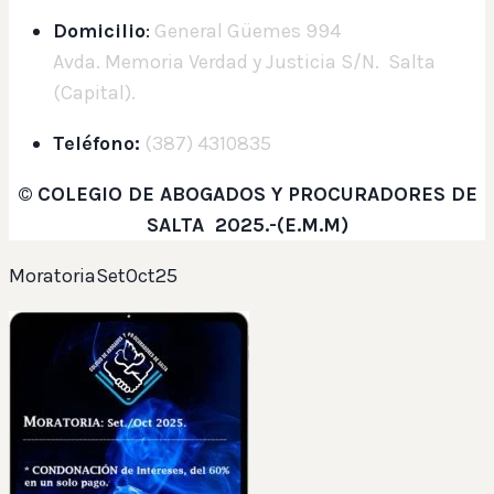
Domicilio
:
General Güemes 994
Avda. Memoria Verdad y Justicia S/N. Salta
(Capital).
Teléfono:
(387) 4310835
©
COLEGIO DE ABOGADOS Y PROCURADORES DE
SALTA 2025.-(E.M.M)
MoratoriaSetOct25