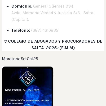
Domicilio
:
General Güemes 994
Avda. Memoria Verdad y Justicia S/N. Salta
(Capital).
Teléfono:
(387) 4310835
©
COLEGIO DE ABOGADOS Y PROCURADORES DE
SALTA 2025.-(E.M.M)
MoratoriaSetOct25