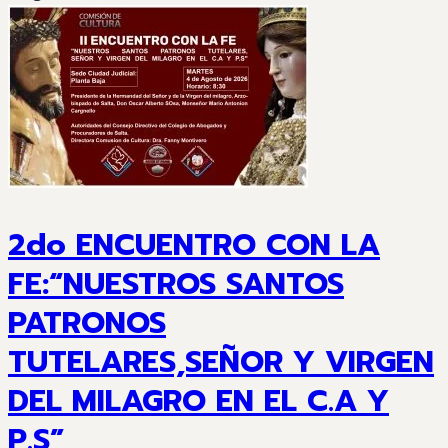
2do ENCUENTRO CON LA
FE:“NUESTROS SANTOS
PATRONOS
TUTELARES,SEÑOR Y VIRGEN
DEL MILAGRO EN EL C.A Y
P.S”