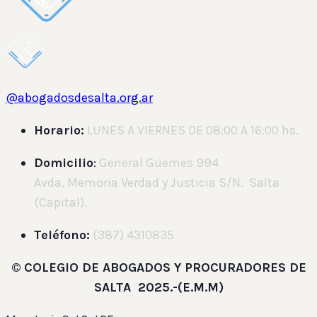
@abogadosdesalta.org.ar
Horario:
LUNES A VIERNES DE 08:00 A 16:00 hs.
Domicilio
:
General Güemes 994
Avda. Memoria Verdad y Justicia S/N. Salta
(Capital).
Teléfono:
(387) 4310835
©
COLEGIO DE ABOGADOS Y PROCURADORES DE
SALTA 2025.-(E.M.M)