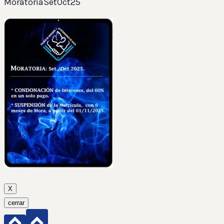
MoratoriaSetOct25
X
cerrar