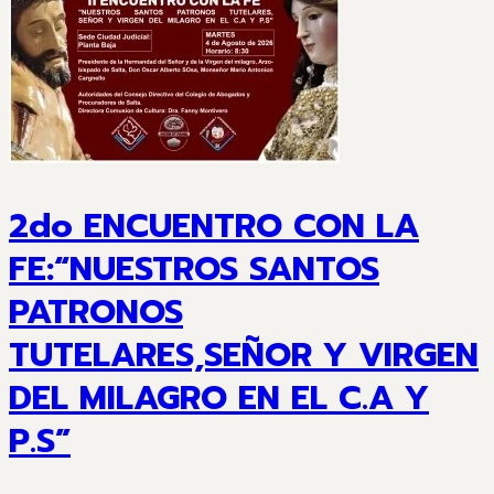
2do ENCUENTRO CON LA
FE:“NUESTROS SANTOS
PATRONOS
TUTELARES,SEÑOR Y VIRGEN
DEL MILAGRO EN EL C.A Y
P.S”