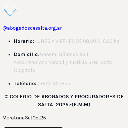
@abogadosdesalta.org.ar
Horario:
LUNES A VIERNES DE 08:00 A 16:00 hs.
Domicilio
:
General Güemes 994
Avda. Memoria Verdad y Justicia S/N. Salta
(Capital).
Teléfono:
(387) 4310835
©
COLEGIO DE ABOGADOS Y PROCURADORES DE
SALTA 2025.-(E.M.M)
MoratoriaSetOct25