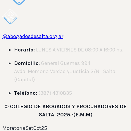
@abogadosdesalta.org.ar
Horario:
LUNES A VIERNES DE 08:00 A 16:00 hs.
Domicilio
:
General Güemes 994
Avda. Memoria Verdad y Justicia S/N. Salta
(Capital).
Teléfono:
(387) 4310835
©
COLEGIO DE ABOGADOS Y PROCURADORES DE
SALTA 2025.-(E.M.M)
MoratoriaSetOct25