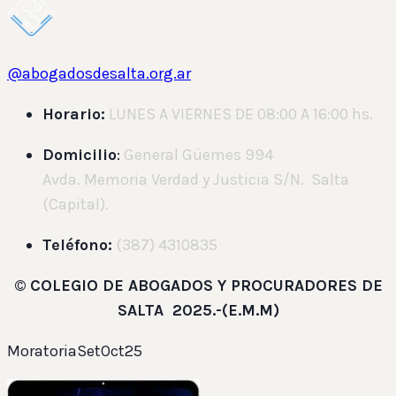
@abogadosdesalta.org.ar
Horario:
LUNES A VIERNES DE 08:00 A 16:00 hs.
Domicilio
:
General Güemes 994
Avda. Memoria Verdad y Justicia S/N. Salta
(Capital).
Teléfono:
(387) 4310835
©
COLEGIO DE ABOGADOS Y PROCURADORES DE
SALTA 2025.-(E.M.M)
MoratoriaSetOct25