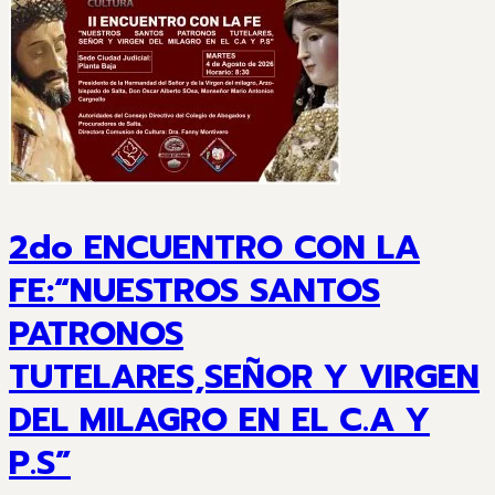
2do ENCUENTRO CON LA
FE:“NUESTROS SANTOS
PATRONOS
TUTELARES,SEÑOR Y VIRGEN
DEL MILAGRO EN EL C.A Y
P.S”