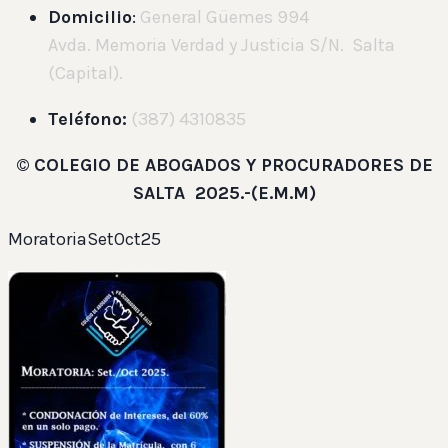
Domicilio
:
General Güemes 994
Avda. Memoria Verdad y Justicia S/N. Salta
(Capital).
Teléfono:
(387) 4310835
©
COLEGIO DE ABOGADOS Y PROCURADORES DE
SALTA 2025.-(E.M.M)
MoratoriaSetOct25