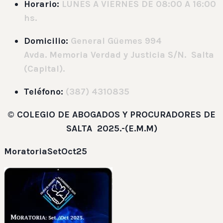
Horario:
LUNES A VIERNES DE 08:00 A 16:00
hs.
Domicilio
:
General Güemes 994
Avda. Memoria Verdad y Justicia S/N. Salta
(Capital).
Teléfono:
(387) 4310835
©
COLEGIO DE ABOGADOS Y PROCURADORES DE
SALTA 2025.-(E.M.M)
MoratoriaSetOct25