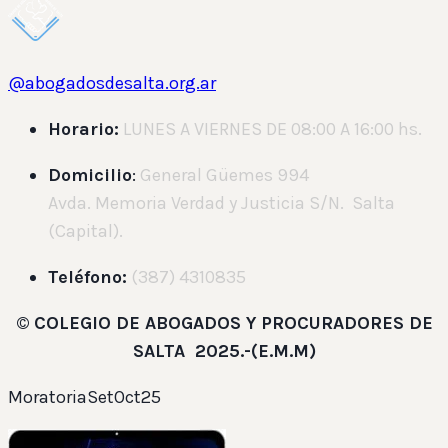
@abogadosdesalta.org.ar
Horario:
LUNES A VIERNES DE 08:00 A 16:00 hs.
Domicilio
:
General Güemes 994
Avda. Memoria Verdad y Justicia S/N. Salta
(Capital).
Teléfono:
(387) 4310835
©
COLEGIO DE ABOGADOS Y PROCURADORES DE
SALTA 2025.-(E.M.M)
MoratoriaSetOct25