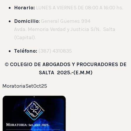
Horario:
LUNES A VIERNES DE 08:00 A 16:00 hs.
Domicilio
:
General Güemes 994
Avda. Memoria Verdad y Justicia S/N. Salta
(Capital).
Teléfono:
(387) 4310835
©
COLEGIO DE ABOGADOS Y PROCURADORES DE
SALTA 2025.-(E.M.M)
MoratoriaSetOct25