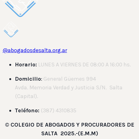
@abogadosdesalta.org.ar
Horario:
LUNES A VIERNES DE 08:00 A 16:00 hs.
Domicilio
:
General Güemes 994
Avda. Memoria Verdad y Justicia S/N. Salta
(Capital).
Teléfono:
(387) 4310835
©
COLEGIO DE ABOGADOS Y PROCURADORES DE
SALTA 2025.-(E.M.M)