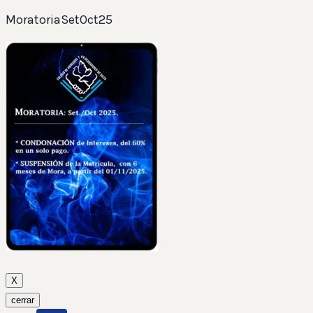
MoratoriaSetOct25
X
cerrar