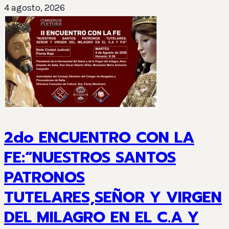
4 agosto, 2026
2do ENCUENTRO CON LA
FE:“NUESTROS SANTOS
PATRONOS
TUTELARES,SEÑOR Y VIRGEN
DEL MILAGRO EN EL C.A Y