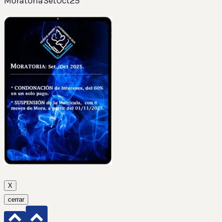
MoratoriaSetOct25
X
cerrar